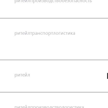
ритейл
производство
безопасность
ритейл
транспорт
логистика
ритейл
ритейл
производство
логистика