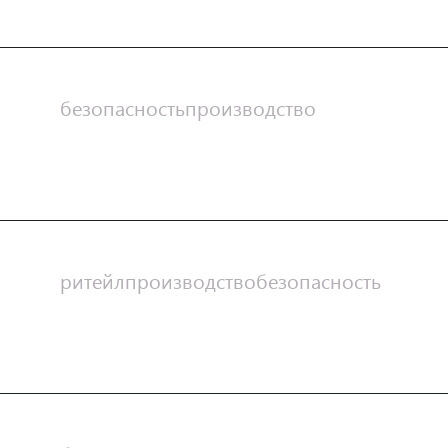
СТРОИТЕЛЬСТВО
безопасность
производство
ТРАНСПОРТ И ЛОГИСТИКА
БЕЗОПАСНОСТЬ
ритейл
производство
безопасность
ФАРМАЦЕВТИКА